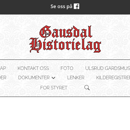
AP
KONTAKT OSS
FOTO
ULSRUD GARDSMU
DER
DOKUMENTER
LENKER
KILDEREGISTRE
+
FOR STYRET