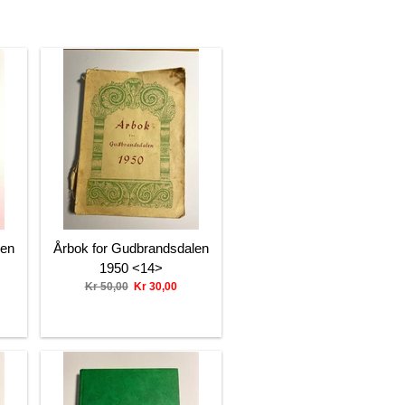
len
Årbok for Gudbrandsdalen
1950 <14>
Kr 50,00
Kr 30,00