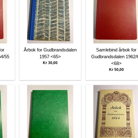
for
Årbok for Gudbrandsdalen
Samlebind årbok for
4/55
1957 <65>
Gudbrandsdalen 1962/
Kr 30,00
<68>
Kr 50,00