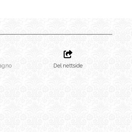
ag.no
Del nettside