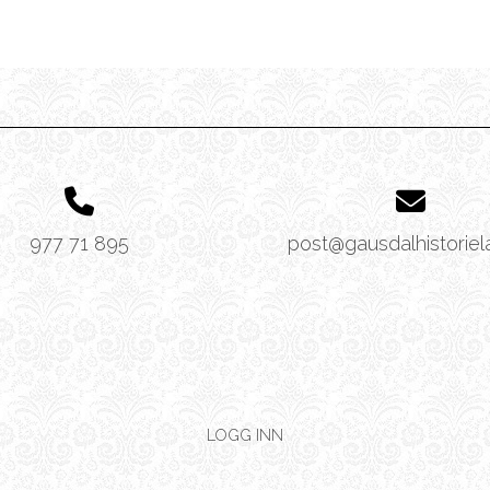
977 71 895
post@gausdalhistoriel
LOGG INN