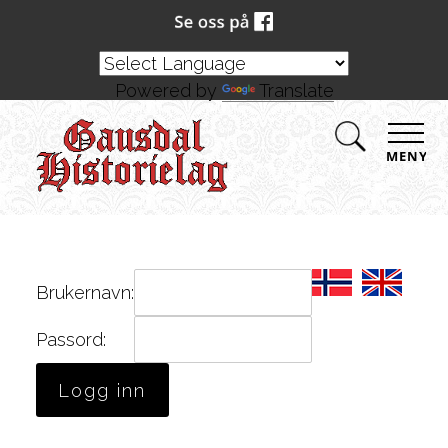
Powered by
Translate
MENY
Brukernavn:
Passord: