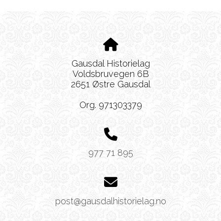
Gausdal Historielag
Voldsbruvegen 6B
2651 Østre Gausdal
Org. 971303379
977 71 895
post@gausdalhistorielag.no