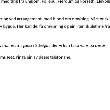
med ting frå Engjom, Follebu, Fjerdum og Forseth. Elevbilete
ser og ved arrangement
med tilbod om omvising. Vårt ønskje
 av bygda. Her kan dei få omvisning og ein liten skuletime f
 vi har eit magasin i 3.høgda der vi kan taka vare på desse.
 museet, ringe ein av desse telefonane: