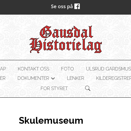
AP
KONTAKT OSS
FOTO
ULSRUD GARDSMU
ER
DOKUMENTER
LENKER
KILDEREGISTRE
+
FOR STYRET
Skulemuseum