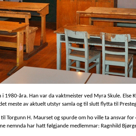
h i 1980-åra. Han var da vaktmeister ved Myra Skule. Else Kv
t meste av aktuelt utstyr samla og til slutt flytta til Prest
eg til Torgunn H. Maurset og spurde om ho ville ta ansvar f
ne nemnda har hatt følgjande medlemmar: Ragnhild Bjørge,