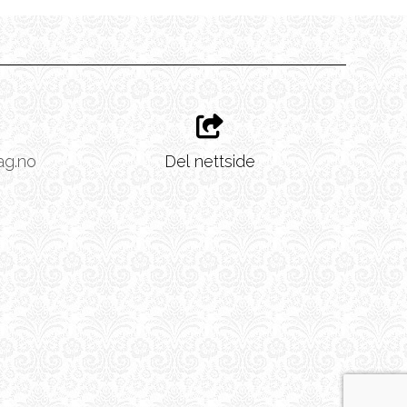
ag.no
Del nettside