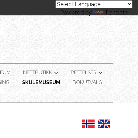
Powered by
Translate
SEUM
NETTBUTIKK
RETTELSER
+
+
RING
SKULEMUSEUM
BOKUTVALG