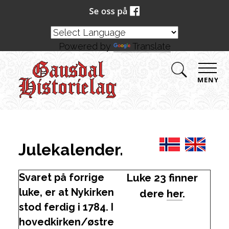
Powered by
Translate
MENY
Julekalender.
Svaret på forrige
Luke 23 finner
luke, er at Nykirken
dere
her
.
stod ferdig i 1784. I
hovedkirken/østre