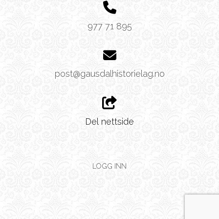
977 71 895
post@gausdalhistorielag.no
Del nettside
LOGG INN