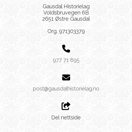
Gausdal Historielag
Voldsbruvegen 6B
2651 Østre Gausdal
Org. 971303379
977 71 895
post@gausdalhistorielag.no
Del nettside