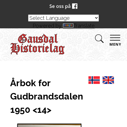
Powered by
Translate
MENY
Årbok for
Gudbrandsdalen
1950 <14>