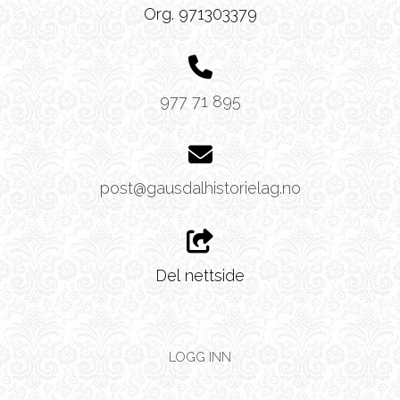
Org. 971303379
977 71 895
post@gausdalhistorielag.no
Del nettside
LOGG INN