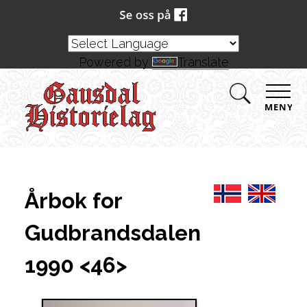
Powered by
Translate
MENY
Årbok for
Gudbrandsdalen
1990 <46>