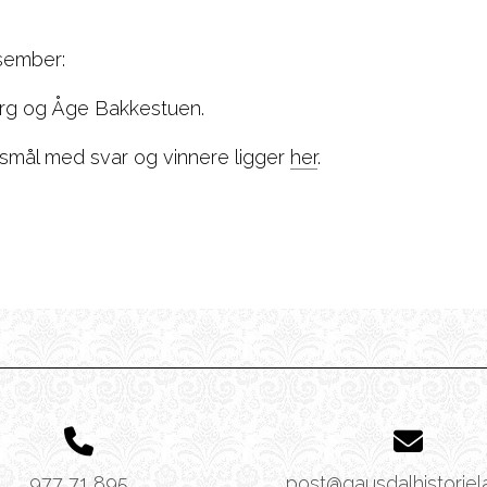
esember:
berg og Åge Bakkestuen.
rsmål med svar og vinnere ligger
her
.
977 71 895
post@gausdalhistoriel