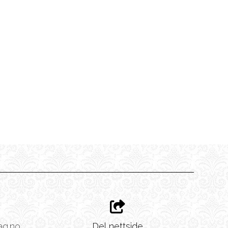
ag.no
Del nettside