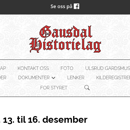
AP
KONTAKT OSS
FOTO
ULSRUD GARDSMU
DER
DOKUMENTER
LENKER
KILDEREGISTRE
+
FOR STYRET
 13. til 16. desember