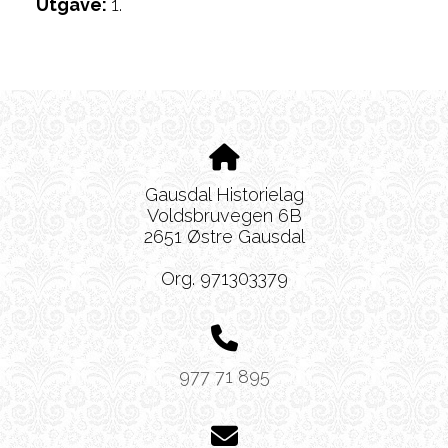
Utgave:
1.
Gausdal Historielag
Voldsbruvegen 6B
2651 Østre Gausdal
Org. 971303379
977 71 895