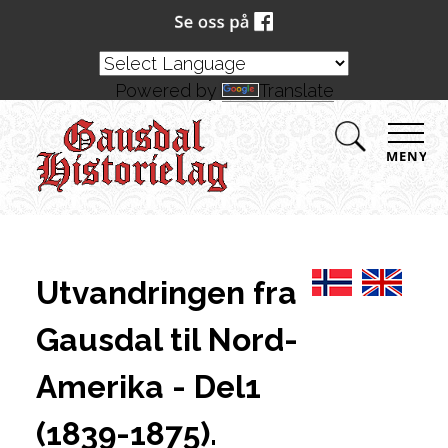
Powered by
Translate
MENY
Utvandringen fra
Gausdal til Nord-
Amerika - Del1
(1839-1875).