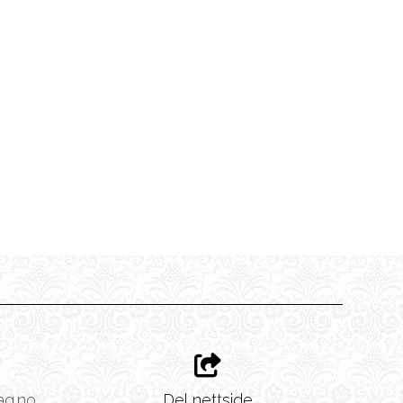
ag.no
Del nettside