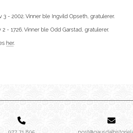
v 3 - 2002. Vinner ble Ingvild Opseth, gratulerer.
v 2 - 1726. Vinner ble Odd Garstad, gratulerer.
nes
her
.
977 71 895
post@gausdalhistoriel