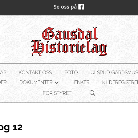
AP
KONTAKT OSS
FOTO
ULSRUD GARDSMU
DER
DOKUMENTER
LENKER
KILDEREGISTRE
+
FOR STYRET
og 12