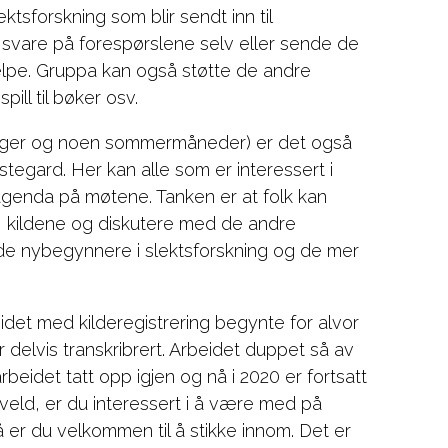
ktsforskning som blir sendt inn til
å svare på forespørslene selv eller sende de
jelpe. Gruppa kan også støtte de andre
ill til bøker osv.
dager og noen sommermåneder) er det også
estegard. Her kan alle som er interessert i
agenda på møtene. Tanken er at folk kan
t, kildene og diskutere med de andre
de nybegynnere i slektsforskning og de mer
beidet med kilderegistrering begynte for alvor
er delvis transkribrert. Arbeidet duppet så av
rbeidet tatt opp igjen og nå i 2020 er fortsatt
eld, er du interessert i å være med på
er du velkommen til å stikke innom. Det er