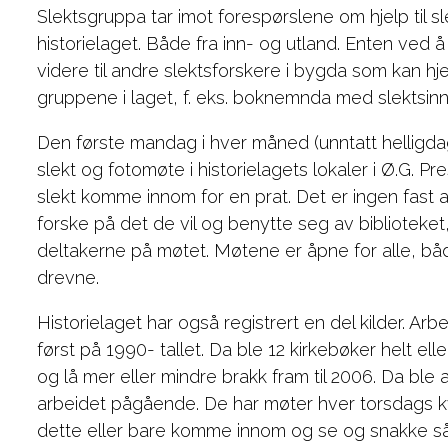
Slektsgruppa tar imot forespørslene om hjelp til sle
historielaget. Både fra inn- og utland. Enten ved 
videre til andre slektsforskere i bygda som kan h
gruppene i laget, f. eks. boknemnda med slektsinnsp
Den første mandag i hver måned (unntatt hellig
slekt og fotomøte i historielagets lokaler i Ø.G. Pr
slekt komme innom for en prat. Det er ingen fast 
forske på det de vil og benytte seg av biblioteke
deltakerne på møtet. Møtene er åpne for alle, bå
drevne.
Historielaget har også registrert en del kilder. Ar
først på 1990- tallet. Da ble 12 kirkebøker helt ell
og lå mer eller mindre brakk fram til 2006. Da ble a
arbeidet pågående. De har møter hver torsdags kv
dette eller bare komme innom og se og snakke så 