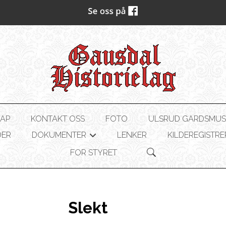
AP
KONTAKT OSS
FOTO
ULSRUD GARDSMU
DER
DOKUMENTER
LENKER
KILDEREGISTRE
+
FOR STYRET
Slekt