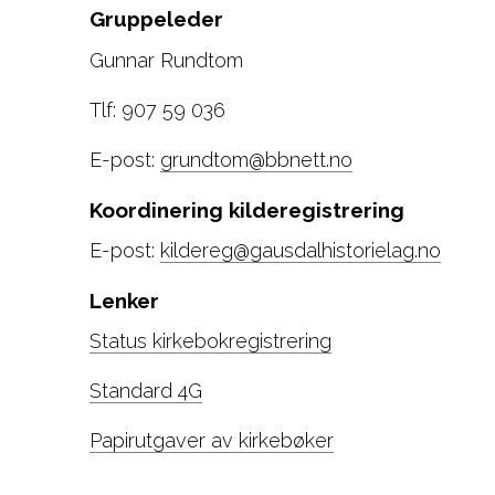
Gruppeleder
Gunnar Rundtom
Tlf: 907 59 036
E-post:
grundtom@bbnett.no
Koordinering kilderegistrering
E-post:
kildereg@gausdalhistorielag.no
Lenker
Status kirkebokregistrering
Standard 4G
Papirutgaver av kirkebøker