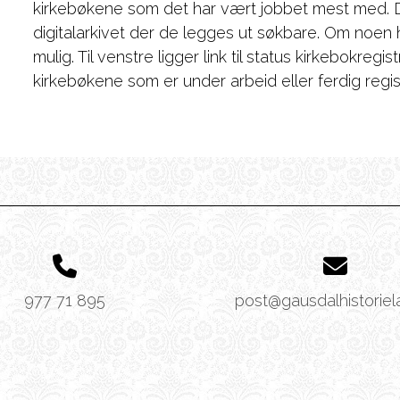
kirkebøkene som det har vært jobbet mest med. De 
digitalarkivet der de legges ut søkbare. Om noen h
mulig. Til venstre ligger link til status kirkebokregi
kirkebøkene som er under arbeid eller ferdig regis
977 71 895
post@gausdalhistoriel