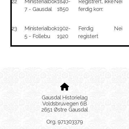
22
Ministerialbok
1840-
Registrert, ikke
Nei
7 - Gausdal
1850
ferdig korr.
23
Ministerialbok
1902-
Ferdig
Nei
5 - Follebu
1920
registert
Gausdal Historielag
Voldsbruvegen 6B
2651 Østre Gausdal
Org. 971303379