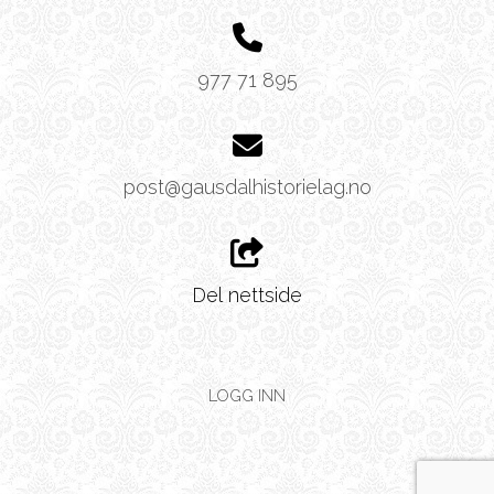
977 71 895
post@gausdalhistorielag.no
Del nettside
LOGG INN