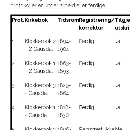
protokoller er under arbeid eller ferdige.
Prot.
Kirkebok
Tidsrom
Registrering/
Tilgj
korrektur
utskri
1
Klokkerbok 2
1894-
Ferdig
Ja
- Ø.Gausdal
1904
2
Klokkerbok 1
1863-
Ferdig
Ja
- Ø.Gausdal
1893
3
Klokkerbok 3
1829-
Ferdig.
Ja
- Gausdal
1864
4
Klokkerbok 1
1818-
Ferdig
Ja
- Gausdal
1830
5
Klokkerbok 3
1896-
Registrert, ikke
Nei