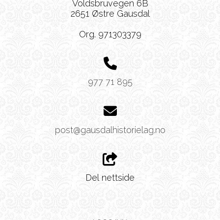
Voldsbruvegen 6B
2651 Østre Gausdal
Org. 971303379
977 71 895
post@gausdalhistorielag.no
Del nettside