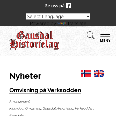
Powered by
Translate
MENY
Nyheter
Omvisning på Verksodden
Arrangement
Markdag, Omvisning, Gausdal Historielag, Verksodden,
Espedalen