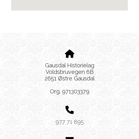
Gausdal Historielag
Voldsbruvegen 6B
2651 Østre Gausdal
Org. 971303379
977 71 895