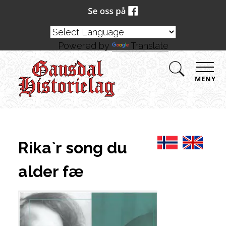
Powered by
Translate
MENY
Rika`r song du
alder fæ