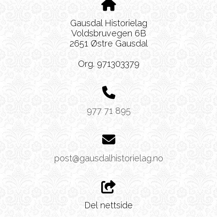
Gausdal Historielag
Voldsbruvegen 6B
2651 Østre Gausdal
Org. 971303379
977 71 895
post@gausdalhistorielag.no
Del nettside