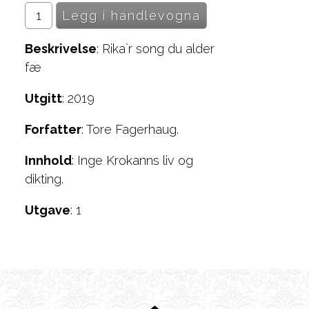
Beskrivelse
: Rika`r song du alder
fæ
Utgitt
: 2019
Forfatter
: Tore Fagerhaug.
Innhold
: Inge Krokanns liv og
dikting.
Utgave
: 1