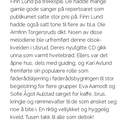
Finn Lund på trekkspill. De hadde mange
gamle gode sanger på repertoaret som
publikumet satte stor pris på. Finn Lund
hadde også satt tone til flere av bl.a. Ole
Arnfinn Torgersruds dikt. Noen av disse
melodiene ble urfremført denne olsok-
kvelden i Ulsrud. Deres nyutgitte CD gikk
unna som varmt hvetebrød. Ellers var det
åpne hus, dels med guiding, og Kari Avlund
fremførte sin populære rolle som
føderådskjerring i føderådsbygningen til stor
begeistring for flere grupper. Eva Aamodt og
Sofie Ågot Aulstad sørget for kaffe, brus,
kringle og rømmevafler til de som ønsket seg
noe å bite i. En riktig vellykket og hyggelig
kveld. Tusen takk til alle som deltok!