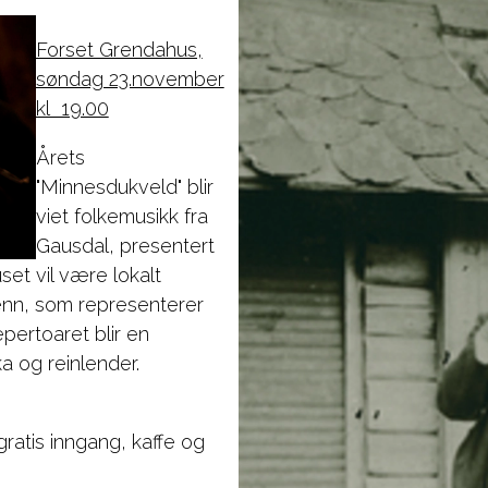
Forset Grendahus,
søndag 23.november
kl 19.00
Årets
"Minnesdukveld" blir
viet folkemusikk fra
Gausdal, presentert
et vil være lokalt
menn, som representerer
epertoaret blir en
a og reinlender.
gratis inngang, kaffe og