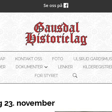
AP
KONTAKT OSS
FOTO
ULSRUD GARDSMU
DER
DOKUMENTER
LENKER
KILDEREGISTRE
+
FOR STYRET
g 23. november