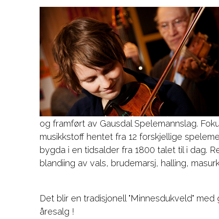
og framført av Gausdal Spelemannslag. Fokus
musikkstoff hentet fra 12 forskjellige spele
bygda i en tidsalder fra 1800 talet til i dag. R
blandiing av vals, brudemarsj, halling, masurk
Det blir en tradisjonell "Minnesdukveld" med 
åresalg !