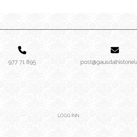
977 71 895
post@gausdalhistoriel
LOGG INN