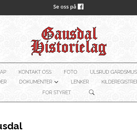
AP
KONTAKT OSS
FOTO
ULSRUD GARDSMU
DER
DOKUMENTER
LENKER
KILDEREGISTRE
+
FOR STYRET
usdal