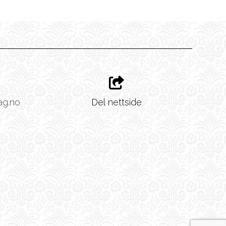
ag.no
Del nettside