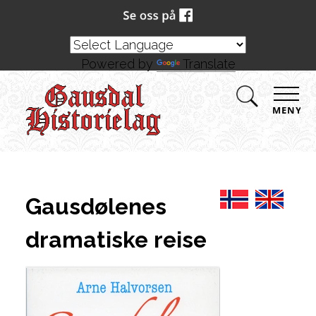
Powered by
Translate
MENY
Gausdølenes
dramatiske reise