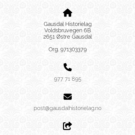
Gausdal Historielag
Voldsbruvegen 6B
2651 Østre Gausdal
Org. 971303379
977 71 895
post@gausdalhistorielag.no