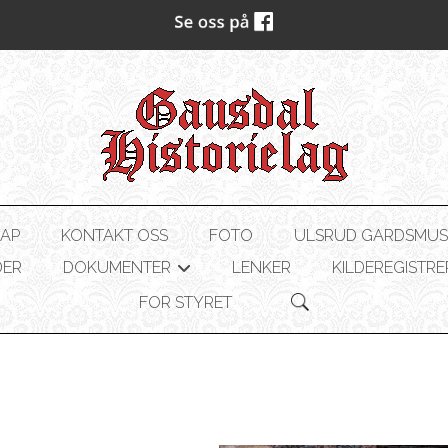
AP
KONTAKT OSS
FOTO
ULSRUD GARDSMU
DER
DOKUMENTER
LENKER
KILDEREGISTRE
+
FOR STYRET