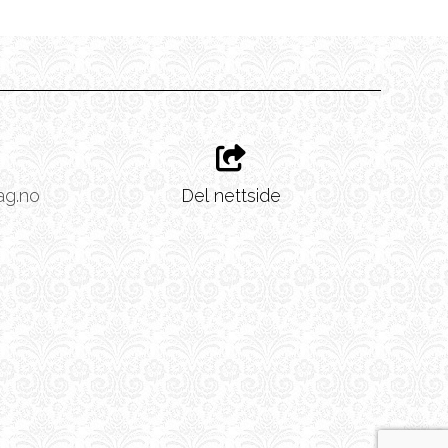
ag.no
Del nettside