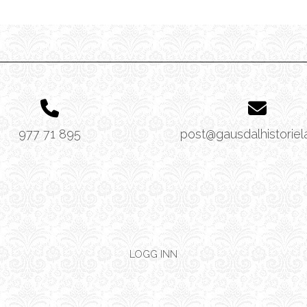
977 71 895
post@gausdalhistoriel
LOGG INN