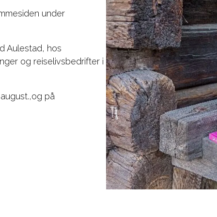
jemmesiden under
ed Aulestad, hos
ger og reiselivsbedrifter i
.august.,og på