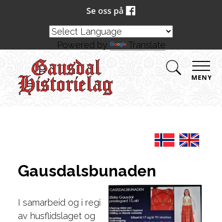
Powered by
Translate
MENY
Gausdalsbunaden
I samarbeid og i regi
av husflidslaget og