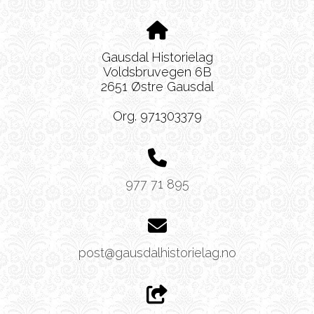
Gausdal Historielag
Voldsbruvegen 6B
2651 Østre Gausdal
Org. 971303379
977 71 895
post@gausdalhistorielag.no