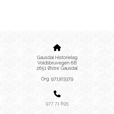
Gausdal Historielag
Voldsbruvegen 6B
2651 Østre Gausdal
Org. 971303379
977 71 895