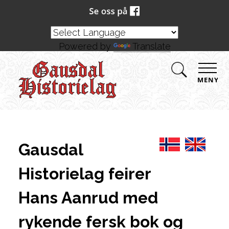
Powered by
Translate
MENY
Gausdal
Historielag feirer
Hans Aanrud med
rykende fersk bok og