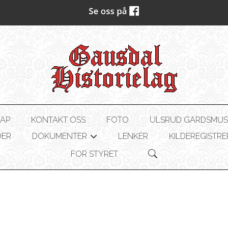
AP
KONTAKT OSS
FOTO
ULSRUD GARDSMU
DER
DOKUMENTER
LENKER
KILDEREGISTRE
+
FOR STYRET