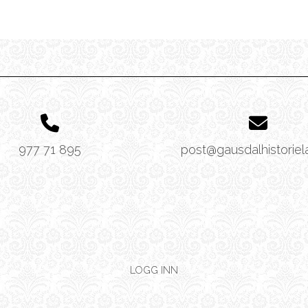
977 71 895
post@gausdalhistoriel
LOGG INN