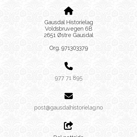
Gausdal Historielag
Voldsbruvegen 6B
2651 Østre Gausdal
Org. 971303379
977 71 895
post@gausdalhistorielag.no