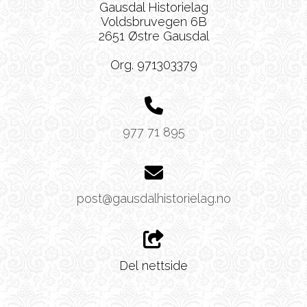
Gausdal Historielag
Voldsbruvegen 6B
2651 Østre Gausdal
Org. 971303379
977 71 895
post@gausdalhistorielag.no
Del nettside