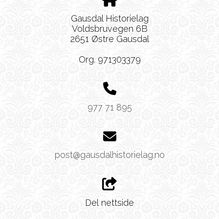
Gausdal Historielag
Voldsbruvegen 6B
2651 Østre Gausdal
Org. 971303379
977 71 895
post@gausdalhistorielag.no
Del nettside