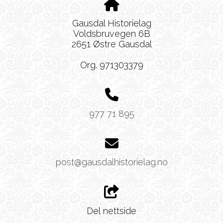
Gausdal Historielag
Voldsbruvegen 6B
2651 Østre Gausdal
Org. 971303379
977 71 895
post@gausdalhistorielag.no
Del nettside