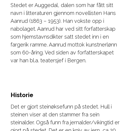
Stedet er Auggedal, dalen som har fått sitt
navn i litteraturen gjennom novellisten Hans
Aanrud (1863 – 1953). Han vokste opp i
nabolaget. Aanrud har ved sitt forfatterskap
som hjemstavnsdikter satt stedet inn i en
fargerik ramme. Aanrud mottok kunstnerlønn
som 60-åring. Ved siden av forfatterskapet
var han bl.a. teatersjef i Bergen.
Historie
Det er gjort steinøksefunn på stedet. Hull i
steinen viser at den stammer fra sein
steinalder. Også funn fra jernalder/vikingtid er
gjort på stedet. Det er en kniv av jern, ca 20