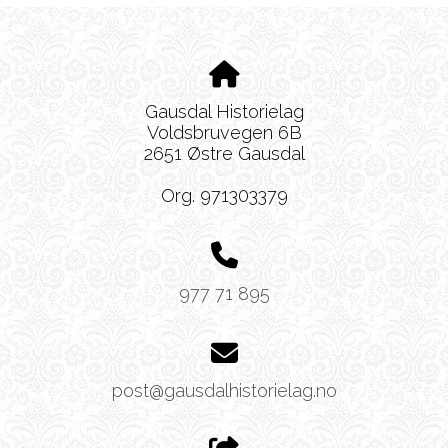
Gausdal Historielag
Voldsbruvegen 6B
2651 Østre Gausdal
Org. 971303379
977 71 895
post@gausdalhistorielag.no